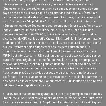
éviter tout doute, la capacité d'accéder à notre site ne signifie pas
nécessairement que nos services et/ou vos activités via le site sont
légales selon les lois, réglementations ou directives pertinentes de votre
pays de résidence. Il est illégal de solliciter des individus aux États-Unis
pour acheter et vendre des options sur marchandises, même si elles sont
appelées contrats "de prédiction", à moins qu'elles ne soient cotées pour
négociation et négociées sur une bourse enregistrée CFTC, sauf exemption
légale. L'Autorité de conduite financière du Royaume-Uni a publié une
déclaration de politique PS20/10, qui interdit la vente, la promotion et la
distribution de CFD sur les actifs Crypto. Elle interdit la diffusion de matériel
marketing lié à la distribution de CFDs et d'autres produits financiers basés
sur les Cryptomonnaies dirigés vers des résidents britanniques. La
fourniture de services de trading impliquant des instruments financiers
MiFID II est interdite dans l'UE, sauf lorsque cela est autorisé/agréé par les
autorités et/ou régulateurs compétents. Veuillez noter que nous pouvons
recevoir des frais publicitaires pour les utilisateurs ayant choisi d'ouvrir un
compte avec nos annonceurs partenaires via les sites des annonceurs.
Nous avons placé des cookies sur votre ordinateur pour améliorer votre
expérience lors de la visite de ce site. Vous pouvez modifier les paramètres
des cookies sur votre ordinateur à tout moment. L'utilisation de ce site web
indique votre acceptation de ce site.
Veuillez noter que les noms figurant sur notre site, y compris mais sans s'y
limiter Kyvra Spark, sont strictement à des fins de marketing et d'illustration.
Ces noms ne représentent ni n'impliquent l'existence d'entités spécifiques,