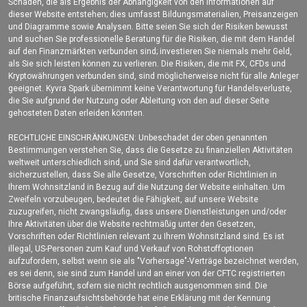
Schaden, die als Ergebnis der Abhängigkeit von den Informationen auf
dieser Website entstehen; dies umfasst Bildungsmaterialien, Preisanzeigen
und Diagramme sowie Analysen. Bitte seien Sie sich der Risiken bewusst
und suchen Sie professionelle Beratung für die Risiken, die mit dem Handel
auf den Finanzmärkten verbunden sind; investieren Sie niemals mehr Geld,
als Sie sich leisten können zu verlieren. Die Risiken, die mit FX, CFDs und
Kryptowährungen verbunden sind, sind möglicherweise nicht für alle Anleger
geeignet. Kyvra Spark übernimmt keine Verantwortung für Handelsverluste,
die Sie aufgrund der Nutzung oder Ableitung von den auf dieser Seite
gehosteten Daten erleiden könnten.
RECHTLICHE EINSCHRÄNKUNGEN: Unbeschadet der oben genannten
Bestimmungen verstehen Sie, dass die Gesetze zu finanziellen Aktivitäten
weltweit unterschiedlich sind, und Sie sind dafür verantwortlich,
sicherzustellen, dass Sie alle Gesetze, Vorschriften oder Richtlinien in
Ihrem Wohnsitzland in Bezug auf die Nutzung der Website einhalten. Um
Zweifeln vorzubeugen, bedeutet die Fähigkeit, auf unsere Website
zuzugreifen, nicht zwangsläufig, dass unsere Dienstleistungen und/oder
Ihre Aktivitäten über die Website rechtmäßig unter den Gesetzen,
Vorschriften oder Richtlinien relevant zu Ihrem Wohnsitzland sind. Es ist
illegal, US-Personen zum Kauf und Verkauf von Rohstoffoptionen
aufzufordern, selbst wenn sie als "Vorhersage"-Verträge bezeichnet werden,
es sei denn, sie sind zum Handel und an einer von der CFTC registrierten
Börse aufgeführt, sofern sie nicht rechtlich ausgenommen sind. Die
britische Finanzaufsichtsbehörde hat eine Erklärung mit der Kennung