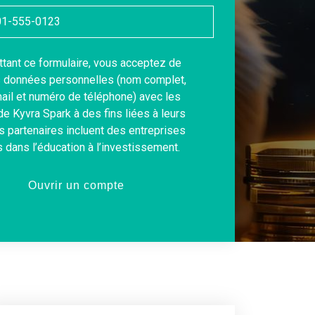
ant ce formulaire, vous acceptez de
s données personnelles (nom complet,
ail et numéro de téléphone) avec les
de Kyvra Spark à des fins liées à leurs
es partenaires incluent des entreprises
 dans l’éducation à l’investissement.
Ouvrir un compte