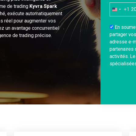
me de trading
Kyvra Spark
+1
United
ché, exécute automatiquement
States
mps réel pour augmenter vos
+1
En soumett
nez un avantage concurrentiel
partager vo
gence de trading précise.
adresse e-m
partenaires 
activités. L
spécialisées