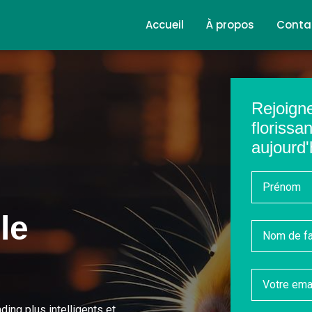
Accueil
À propos
Conta
Rejoign
florissa
aujourd'
le
ding plus intelligents et