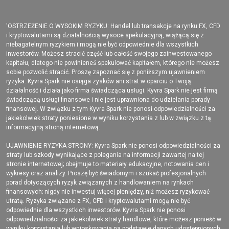
'OSTRZEŻENIE O WYSOKIM RYZYKU: Handel lub transakcje na rynku FX, CFD
i kryptowalutami są działalnością wysoce spekulacyjną, wiążącą się z
niebagatelnym ryzykiem i mogą nie być odpowiednie dla wszystkich
inwestorów. Możesz stracić część lub całość swojego zainwestowanego
kapitału, dlatego nie powinieneś spekulować kapitałem, którego nie możesz
sobie pozwolić stracić. Proszę zapoznać się z poniższym ujawnieniem
ryzyka. Kyvra Spark nie osiąga zysków ani strat w oparciu o Twoją
działalność i działa jako firma świadcząca usługi. Kyvra Spark nie jest firmą
świadczącą usługi finansowe i nie jest uprawniona do udzielania porady
finansowej. W związku z tym Kyvra Spark nie ponosi odpowiedzialności za
jakiekolwiek straty poniesione w wyniku korzystania z lub w związku z tą
informacyjną stroną internetową.
UJAWNIENIE RYZYKA STRONY: Kyvra Spark nie ponosi odpowiedzialności za
straty lub szkody wynikające z polegania na informacji zawartej na tej
stronie internetowej; obejmuje to materiały edukacyjne, notowania cen i
wykresy oraz analizy. Proszę być świadomym i szukać profesjonalnych
porad dotyczących ryzyk związanych z handlowaniem na rynkach
finansowych; nigdy nie inwestuj więcej pieniędzy, niż możesz ryzykować
utratą. Ryzyka związane z FX, CFD i kryptowalutami mogą nie być
odpowiednie dla wszystkich inwestorów. Kyvra Spark nie ponosi
odpowiedzialności za jakiekolwiek straty handlowe, które możesz ponieść w
wyniku korzystania lub wnioskowania na podstawie danych udostępnionych