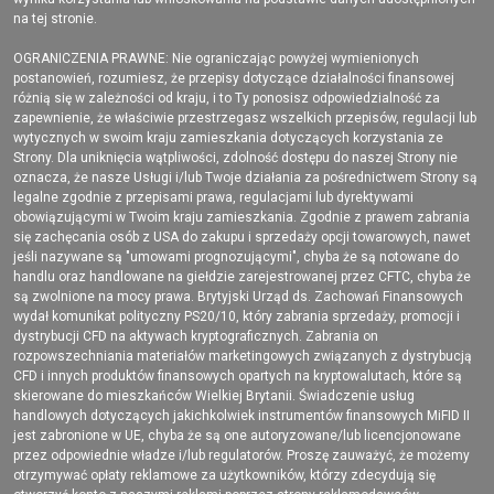
na tej stronie.
OGRANICZENIA PRAWNE: Nie ograniczając powyżej wymienionych
postanowień, rozumiesz, że przepisy dotyczące działalności finansowej
różnią się w zależności od kraju, i to Ty ponosisz odpowiedzialność za
zapewnienie, że właściwie przestrzegasz wszelkich przepisów, regulacji lub
wytycznych w swoim kraju zamieszkania dotyczących korzystania ze
Strony. Dla uniknięcia wątpliwości, zdolność dostępu do naszej Strony nie
oznacza, że nasze Usługi i/lub Twoje działania za pośrednictwem Strony są
legalne zgodnie z przepisami prawa, regulacjami lub dyrektywami
obowiązującymi w Twoim kraju zamieszkania. Zgodnie z prawem zabrania
się zachęcania osób z USA do zakupu i sprzedaży opcji towarowych, nawet
jeśli nazywane są "umowami prognozującymi", chyba że są notowane do
handlu oraz handlowane na giełdzie zarejestrowanej przez CFTC, chyba że
są zwolnione na mocy prawa. Brytyjski Urząd ds. Zachowań Finansowych
wydał komunikat polityczny PS20/10, który zabrania sprzedaży, promocji i
dystrybucji CFD na aktywach kryptograficznych. Zabrania on
rozpowszechniania materiałów marketingowych związanych z dystrybucją
CFD i innych produktów finansowych opartych na kryptowalutach, które są
skierowane do mieszkańców Wielkiej Brytanii. Świadczenie usług
handlowych dotyczących jakichkolwiek instrumentów finansowych MiFID II
jest zabronione w UE, chyba że są one autoryzowane/lub licencjonowane
przez odpowiednie władze i/lub regulatorów. Proszę zauważyć, że możemy
otrzymywać opłaty reklamowe za użytkowników, którzy zdecydują się