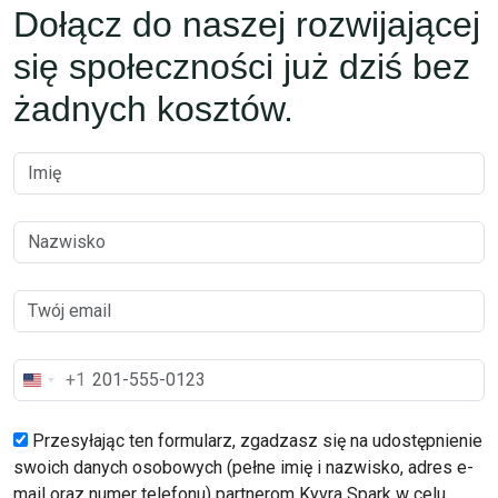
Dołącz do naszej rozwijającej
się społeczności już dziś bez
żadnych kosztów.
+1
United
States
+1
Przesyłając ten formularz, zgadzasz się na udostępnienie
swoich danych osobowych (pełne imię i nazwisko, adres e-
mail oraz numer telefonu) partnerom Kyvra Spark w celu